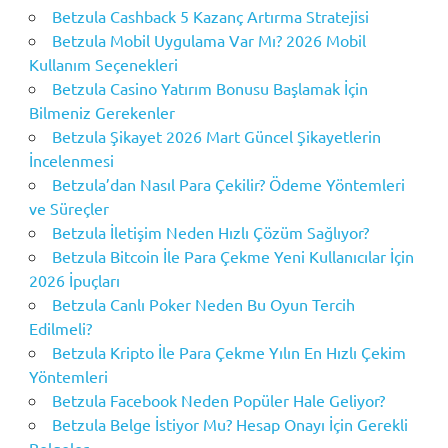
Betzula Cashback 5 Kazanç Artırma Stratejisi
Betzula Mobil Uygulama Var Mı? 2026 Mobil
Kullanım Seçenekleri
Betzula Casino Yatırım Bonusu Başlamak İçin
Bilmeniz Gerekenler
Betzula Şikayet 2026 Mart Güncel Şikayetlerin
İncelenmesi
Betzula’dan Nasıl Para Çekilir? Ödeme Yöntemleri
ve Süreçler
Betzula İletişim Neden Hızlı Çözüm Sağlıyor?
Betzula Bitcoin İle Para Çekme Yeni Kullanıcılar İçin
2026 İpuçları
Betzula Canlı Poker Neden Bu Oyun Tercih
Edilmeli?
Betzula Kripto İle Para Çekme Yılın En Hızlı Çekim
Yöntemleri
Betzula Facebook Neden Popüler Hale Geliyor?
Betzula Belge İstiyor Mu? Hesap Onayı İçin Gerekli