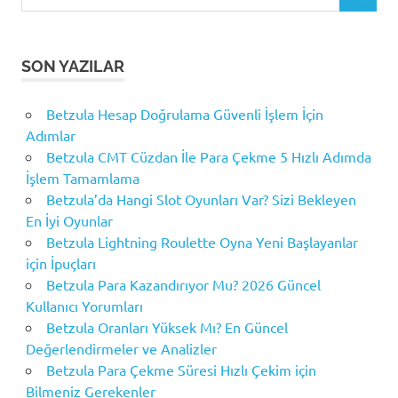
for:
SON YAZILAR
Betzula Hesap Doğrulama Güvenli İşlem İçin
Adımlar
Betzula CMT Cüzdan İle Para Çekme 5 Hızlı Adımda
İşlem Tamamlama
Betzula’da Hangi Slot Oyunları Var? Sizi Bekleyen
En İyi Oyunlar
Betzula Lightning Roulette Oyna Yeni Başlayanlar
için İpuçları
Betzula Para Kazandırıyor Mu? 2026 Güncel
Kullanıcı Yorumları
Betzula Oranları Yüksek Mı? En Güncel
Değerlendirmeler ve Analizler
Betzula Para Çekme Süresi Hızlı Çekim için
Bilmeniz Gerekenler