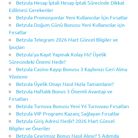
Betzula Hesap İptali Hesap İptali Sürecinde Dikkat
Edilmesi Gerekenler
Betzula Promosyonlar Yeni Kullanıcılar İçin Fırsatlar
Betzula Doğum Günü Bonusu Yeni Kullanıcılar için
Fırsatlar
Betzula Telegram 2026 Mart Güncel Bilgiler ve
İpuçları
Betzula’ya Kayıt Yapmak Kolay Mı? Üyelik
Sürecindeki Önemi Nedir?
Betzula Casino Kayıp Bonusu 3 Kaybınızı Geri Alma
Yöntemi
Betzula Üyelik Onayı Nasıl Hızla Tamamlanır?
Betzula Haftalık Bonus 3 Önemli Avantajı ve
Fırsatları
Betzula Turnuva Bonusu Yeni Yıl Turnuvası Fırsatları
Betzula VIP Programı Kazanç Sağlayan Fırsatlar
Betzula Giriş Adresi Nedir? 2026 Mart Güncel
Bilgiler ve Öneriler
Betzula Çevrimsiz Bonus Nasıl Alınır? 5 Adımda