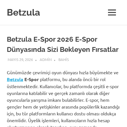
Skip
to
Betzula
MENU
content
Betzula E-Spor 2026 E-Spor
Dünyasında Sizi Bekleyen Fırsatlar
MAYIS 29, 2026
ADMIN
BAHIS
Günümüzde çevrimiçi oyun dünyası hızla büyümekte ve
Betzula
E-Spor
platformu, bu alanda öncü bir rol
üstlenmektedir. Kullanıcılar, bu platformda çeşitli e-spor
oyunlarına katılabilir ve gerçek zamanlı olarak diğer
oyuncularla yarışma imkanı bulabilirler. E-spor, hem
gençler hem de yetişkinler arasında popülerlik kazandığı
için, bu tür platformların kullanıcı dostu olması oldukça
önemlidir. Üyelik işlemleri, kullanıcıların hızla hesap
oluşturmasına olanak tanırken, aynı zamanda