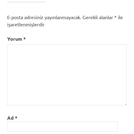
E-posta adresiniz yayınlanmayacak.
Gerekli alanlar
*
ile
işaretlenmişlerdir
Yorum
*
Ad
*