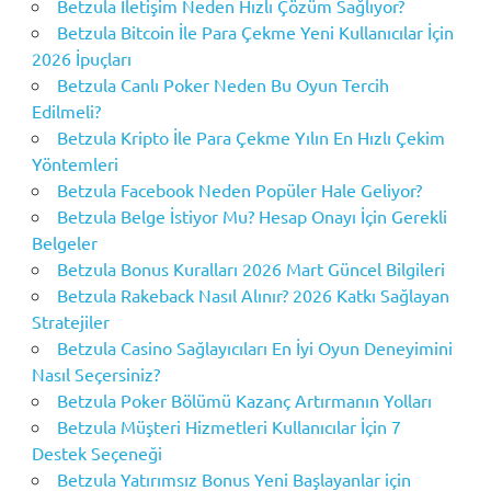
Betzula İletişim Neden Hızlı Çözüm Sağlıyor?
Betzula Bitcoin İle Para Çekme Yeni Kullanıcılar İçin
2026 İpuçları
Betzula Canlı Poker Neden Bu Oyun Tercih
Edilmeli?
Betzula Kripto İle Para Çekme Yılın En Hızlı Çekim
Yöntemleri
Betzula Facebook Neden Popüler Hale Geliyor?
Betzula Belge İstiyor Mu? Hesap Onayı İçin Gerekli
Belgeler
Betzula Bonus Kuralları 2026 Mart Güncel Bilgileri
Betzula Rakeback Nasıl Alınır? 2026 Katkı Sağlayan
Stratejiler
Betzula Casino Sağlayıcıları En İyi Oyun Deneyimini
Nasıl Seçersiniz?
Betzula Poker Bölümü Kazanç Artırmanın Yolları
Betzula Müşteri Hizmetleri Kullanıcılar İçin 7
Destek Seçeneği
Betzula Yatırımsız Bonus Yeni Başlayanlar için