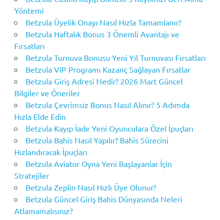
Yöntemi
Betzula Üyelik Onayı Nasıl Hızla Tamamlanır?
Betzula Haftalık Bonus 3 Önemli Avantajı ve
Fırsatları
Betzula Turnuva Bonusu Yeni Yıl Turnuvası Fırsatları
Betzula VIP Programı Kazanç Sağlayan Fırsatlar
Betzula Giriş Adresi Nedir? 2026 Mart Güncel
Bilgiler ve Öneriler
Betzula Çevrimsiz Bonus Nasıl Alınır? 5 Adımda
Hızla Elde Edin
Betzula Kayıp İade Yeni Oyunculara Özel İpuçları
Betzula Bahis Nasıl Yapılır? Bahis Sürecini
Hızlandıracak İpuçları
Betzula Aviator Oyna Yeni Başlayanlar İçin
Stratejiler
Betzula Zeplin Nasıl Hızlı Üye Olunur?
Betzula Güncel Giriş Bahis Dünyasında Neleri
Atlamamalısınız?