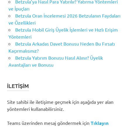
Betzula’ya Nasıl Para Yatırılır? Yatırma Yöntemleri
ve İpuçları
Betzula Oran İncelemesi 2026 Betzulanın Faydaları
ve Özellikleri
Betzula Mobil Giriş Üyelik İşlemleri ve Hızlı Erişim
Yöntemleri
Betzula Arkadas Davet Bonusu Neden Bu Fırsatı
Kaçırmalısınız?
Betzula Yatırım Bonusu Nasıl Alınır? Üyelik
Avantajları ve Bonusu
İLETIŞIM
Site sahibi ile iletişime geçmek için aşağıda yer alan
yöntemleri kullanabilirsiniz.
Teams üzerinden mesaj göndermek için
Tıklayın