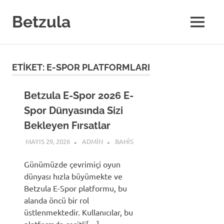
Skip
to
Betzula
MENU
content
ETIKET:
E-SPOR PLATFORMLARI
Betzula E-Spor 2026 E-
Spor Dünyasında Sizi
Bekleyen Fırsatlar
MAYIS 29, 2026
ADMIN
BAHIS
Günümüzde çevrimiçi oyun
dünyası hızla büyümekte ve
Betzula E-Spor platformu, bu
alanda öncü bir rol
üstlenmektedir. Kullanıcılar, bu
platformda çeşitli[…]