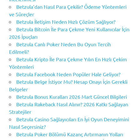
Betzula’dan Nasıl Para Çekilir? Ödeme Yöntemleri
ve Süreçler
Betzula İletişim Neden Hızlı Çözüm Sağlıyor?
Betzula Bitcoin İle Para Çekme Yeni Kullanıcılar İçin
2026 İpuçları
Betzula Canlı Poker Neden Bu Oyun Tercih
Edilmeli?
Betzula Kripto İle Para Çekme Yılın En Hızlı Çekim
Yöntemleri
Betzula Facebook Neden Popüler Hale Geliyor?
Betzula Belge İstiyor Mu? Hesap Onayı İçin Gerekli
Belgeler
Betzula Bonus Kuralları 2026 Mart Güncel Bilgileri
Betzula Rakeback Nasıl Alınır? 2026 Katkı Sağlayan
Stratejiler
Betzula Casino Sağlayıcıları En İyi Oyun Deneyimini
Nasıl Seçersiniz?
Betzula Poker Bölümü Kazanç Artırmanın Yolları