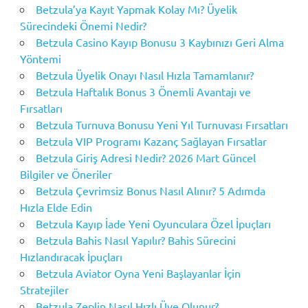
Betzula’ya Kayıt Yapmak Kolay Mı? Üyelik
Sürecindeki Önemi Nedir?
Betzula Casino Kayıp Bonusu 3 Kaybınızı Geri Alma
Yöntemi
Betzula Üyelik Onayı Nasıl Hızla Tamamlanır?
Betzula Haftalık Bonus 3 Önemli Avantajı ve
Fırsatları
Betzula Turnuva Bonusu Yeni Yıl Turnuvası Fırsatları
Betzula VIP Programı Kazanç Sağlayan Fırsatlar
Betzula Giriş Adresi Nedir? 2026 Mart Güncel
Bilgiler ve Öneriler
Betzula Çevrimsiz Bonus Nasıl Alınır? 5 Adımda
Hızla Elde Edin
Betzula Kayıp İade Yeni Oyunculara Özel İpuçları
Betzula Bahis Nasıl Yapılır? Bahis Sürecini
Hızlandıracak İpuçları
Betzula Aviator Oyna Yeni Başlayanlar İçin
Stratejiler
Betzula Zeplin Nasıl Hızlı Üye Olunur?