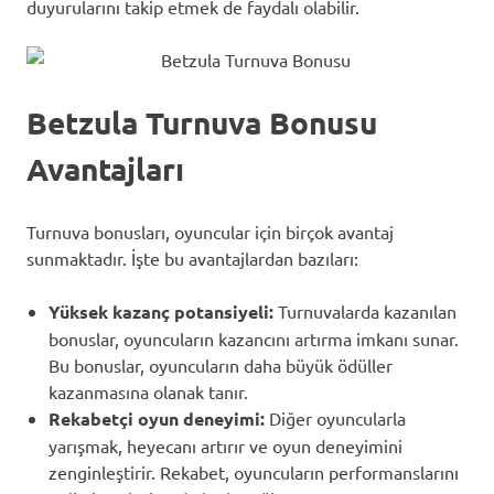
duyurularını takip etmek de faydalı olabilir.
Betzula Turnuva Bonusu
Avantajları
Turnuva bonusları, oyuncular için birçok avantaj
sunmaktadır. İşte bu avantajlardan bazıları:
Yüksek kazanç potansiyeli:
Turnuvalarda kazanılan
bonuslar, oyuncuların kazancını artırma imkanı sunar.
Bu bonuslar, oyuncuların daha büyük ödüller
kazanmasına olanak tanır.
Rekabetçi oyun deneyimi:
Diğer oyuncularla
yarışmak, heyecanı artırır ve oyun deneyimini
zenginleştirir. Rekabet, oyuncuların performanslarını