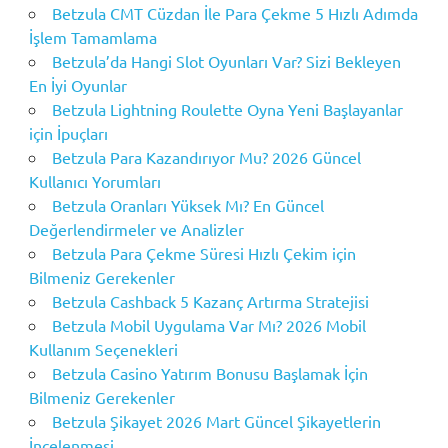
Betzula CMT Cüzdan İle Para Çekme 5 Hızlı Adımda
İşlem Tamamlama
Betzula’da Hangi Slot Oyunları Var? Sizi Bekleyen
En İyi Oyunlar
Betzula Lightning Roulette Oyna Yeni Başlayanlar
için İpuçları
Betzula Para Kazandırıyor Mu? 2026 Güncel
Kullanıcı Yorumları
Betzula Oranları Yüksek Mı? En Güncel
Değerlendirmeler ve Analizler
Betzula Para Çekme Süresi Hızlı Çekim için
Bilmeniz Gerekenler
Betzula Cashback 5 Kazanç Artırma Stratejisi
Betzula Mobil Uygulama Var Mı? 2026 Mobil
Kullanım Seçenekleri
Betzula Casino Yatırım Bonusu Başlamak İçin
Bilmeniz Gerekenler
Betzula Şikayet 2026 Mart Güncel Şikayetlerin
İncelenmesi