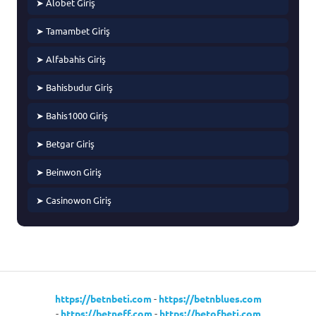
➤ Alobet Giriş
➤ Tamambet Giriş
➤ Alfabahis Giriş
➤ Bahisbudur Giriş
➤ Bahis1000 Giriş
➤ Betgar Giriş
➤ Beinwon Giriş
➤ Casinowon Giriş
https://betnbeti.com
-
https://betnblues.com
-
https://betneff.com
-
https://betofbeti.com