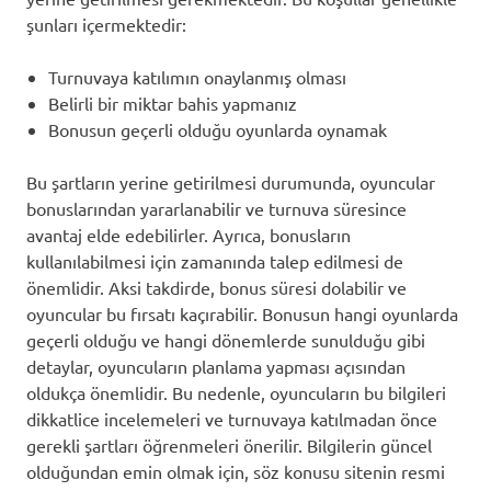
şunları içermektedir:
Turnuvaya katılımın onaylanmış olması
Belirli bir miktar bahis yapmanız
Bonusun geçerli olduğu oyunlarda oynamak
Bu şartların yerine getirilmesi durumunda, oyuncular
bonuslarından yararlanabilir ve turnuva süresince
avantaj elde edebilirler. Ayrıca, bonusların
kullanılabilmesi için zamanında talep edilmesi de
önemlidir. Aksi takdirde, bonus süresi dolabilir ve
oyuncular bu fırsatı kaçırabilir. Bonusun hangi oyunlarda
geçerli olduğu ve hangi dönemlerde sunulduğu gibi
detaylar, oyuncuların planlama yapması açısından
oldukça önemlidir. Bu nedenle, oyuncuların bu bilgileri
dikkatlice incelemeleri ve turnuvaya katılmadan önce
gerekli şartları öğrenmeleri önerilir. Bilgilerin güncel
olduğundan emin olmak için, söz konusu sitenin resmi