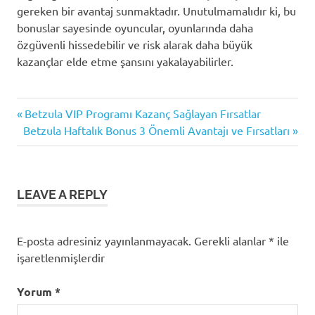
gereken bir avantaj sunmaktadır. Unutulmamalıdır ki, bu
bonuslar sayesinde oyuncular, oyunlarında daha
özgüvenli hissedebilir ve risk alarak daha büyük
kazançlar elde etme şansını yakalayabilirler.
Çevrimiçi
Previous
Yazı
Betzula VIP Programı Kazanç Sağlayan Fırsatlar
Bahis
Next
Post:
Betzula Haftalık Bonus 3 Önemli Avantajı ve Fırsatları
gezinmesi
Oyun
Post:
Stratejileri
Turnuva
Bonusları
LEAVE A REPLY
E-posta adresiniz yayınlanmayacak.
Gerekli alanlar
*
ile
işaretlenmişlerdir
Yorum
*