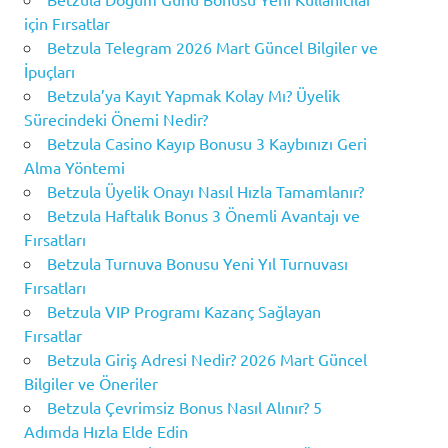
için Fırsatlar
Betzula Telegram 2026 Mart Güncel Bilgiler ve
İpuçları
Betzula’ya Kayıt Yapmak Kolay Mı? Üyelik
Sürecindeki Önemi Nedir?
Betzula Casino Kayıp Bonusu 3 Kaybınızı Geri
Alma Yöntemi
Betzula Üyelik Onayı Nasıl Hızla Tamamlanır?
Betzula Haftalık Bonus 3 Önemli Avantajı ve
Fırsatları
Betzula Turnuva Bonusu Yeni Yıl Turnuvası
Fırsatları
Betzula VIP Programı Kazanç Sağlayan
Fırsatlar
Betzula Giriş Adresi Nedir? 2026 Mart Güncel
Bilgiler ve Öneriler
Betzula Çevrimsiz Bonus Nasıl Alınır? 5
Adımda Hızla Elde Edin