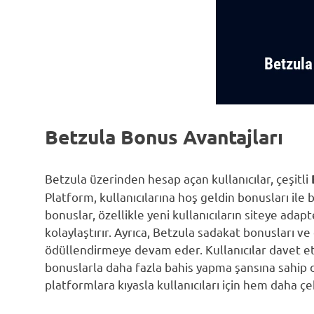
Betzula Bonus Avantajları
Betzula üzerinden hesap açan kullanıcılar, çeşitli
Platform, kullanıcılarına hoş geldin bonusları ile
bonuslar, özellikle yeni kullanıcıların siteye ada
kolaylaştırır. Ayrıca, Betzula sadakat bonusları v
ödüllendirmeye devam eder. Kullanıcılar davet ett
bonuslarla daha fazla bahis yapma şansına sahip o
platformlara kıyasla kullanıcıları için hem daha ç