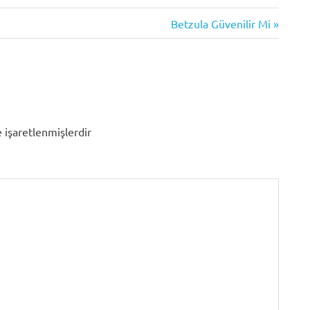
Next
Betzula Güvenilir Mi
Post:
e işaretlenmişlerdir