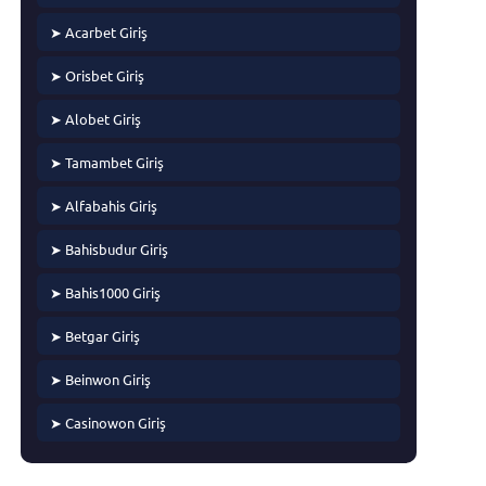
➤ Acarbet Giriş
➤ Orisbet Giriş
➤ Alobet Giriş
➤ Tamambet Giriş
➤ Alfabahis Giriş
➤ Bahisbudur Giriş
➤ Bahis1000 Giriş
➤ Betgar Giriş
➤ Beinwon Giriş
➤ Casinowon Giriş