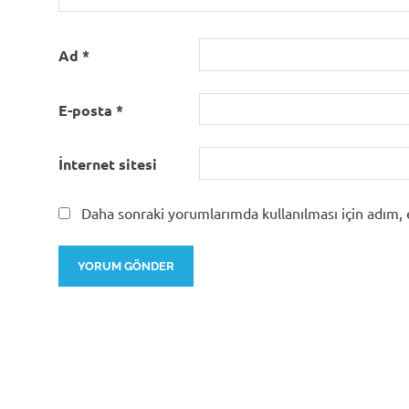
Ad
*
E-posta
*
İnternet sitesi
Daha sonraki yorumlarımda kullanılması için adım, 