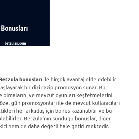
ile birçok avantaj elde edebilir.
Betzula bonusları
 başlayarak bir dizi cazip promosyon sunar. Bu
pte olmalarını ve mevcut oyunları keşfetmelerini
e özel gün promosyonları ile de mevcut kullanıcıları
ikleri her arkadaş için bonus kazanabilir ve bu
labilirler. Betzula’nın sunduğu bonuslar, diğer
ekici hem de daha değerli hale getirilmektedir.