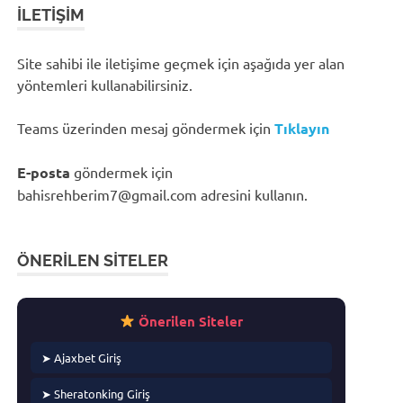
İLETIŞIM
Site sahibi ile iletişime geçmek için aşağıda yer alan
yöntemleri kullanabilirsiniz.
Teams üzerinden mesaj göndermek için
Tıklayın
E-posta
göndermek için
bahisrehberim7@gmail.com
adresini kullanın.
ÖNERILEN SITELER
Önerilen Siteler
➤ Ajaxbet Giriş
➤ Sheratonking Giriş