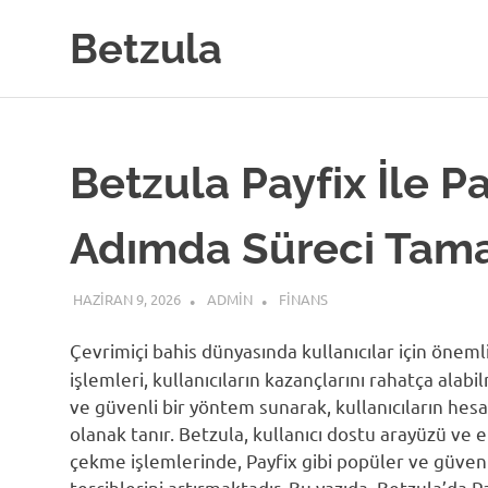
Skip
Betzula
to
content
Betzula Payfix İle 
Adımda Süreci Tam
HAZIRAN 9, 2026
ADMIN
FINANS
Çevrimiçi bahis dünyasında kullanıcılar için öneml
işlemleri, kullanıcıların kazançlarını rahatça alabil
ve güvenli bir yöntem sunarak, kullanıcıların hes
olanak tanır. Betzula, kullanıcı dostu arayüzü ve e
çekme işlemlerinde, Payfix gibi popüler ve güvenil
tercihlerini artırmaktadır. Bu yazıda, Betzula’da Pa