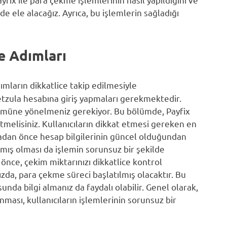
de ele alacağız. Ayrıca, bu işlemlerin sağladığı
e Adımları
dımların dikkatlice takip edilmesiyle
 Betzula hesabına giriş yapmaları gerekmektedir.
lümüne yönelmeniz gerekiyor. Bu bölümde, Payfix
tmelisiniz. Kullanıcıların dikkat etmesi gereken en
adan önce hesap bilgilerinin güncel olduğundan
nmış olması da işlemin sorunsuz bir şekilde
önce, çekim miktarınızı dikkatlice kontrol
ızda, para çekme süreci başlatılmış olacaktır. Bu
da bilgi almanız da faydalı olabilir. Genel olarak,
anması, kullanıcıların işlemlerinin sorunsuz bir