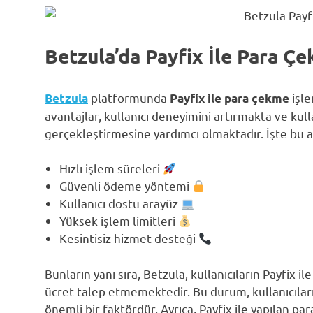
Betzula’da Payfix İle Para Çe
platformunda
işle
Betzula
Payfix ile para çekme
avantajlar, kullanıcı deneyimini artırmakta ve kulla
gerçekleştirmesine yardımcı olmaktadır. İşte bu a
Hızlı işlem süreleri
Güvenli ödeme yöntemi
Kullanıcı dostu arayüz
Yüksek işlem limitleri
Kesintisiz hizmet desteği
Bunların yanı sıra, Betzula, kullanıcıların Payfix i
ücret talep etmemektedir. Bu durum, kullanıcılar
önemli bir faktördür. Ayrıca, Payfix ile yapılan pa