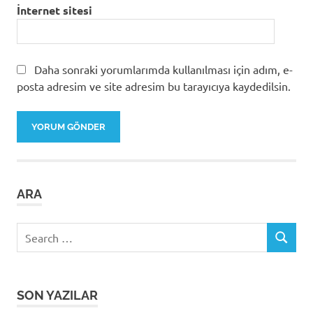
İnternet sitesi
Daha sonraki yorumlarımda kullanılması için adım, e-
posta adresim ve site adresim bu tarayıcıya kaydedilsin.
ARA
Search
SEARCH
for:
SON YAZILAR