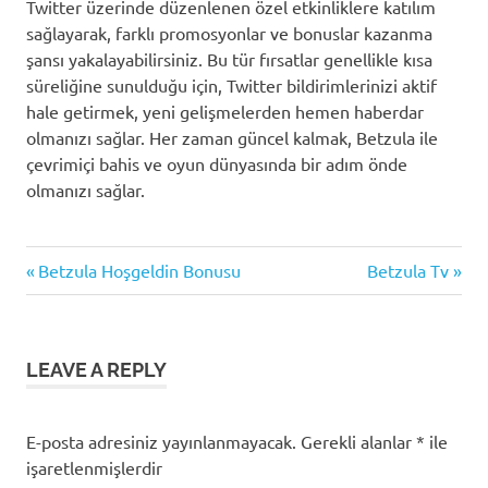
Twitter üzerinde düzenlenen özel etkinliklere katılım
sağlayarak, farklı promosyonlar ve bonuslar kazanma
şansı yakalayabilirsiniz. Bu tür fırsatlar genellikle kısa
süreliğine sunulduğu için, Twitter bildirimlerinizi aktif
hale getirmek, yeni gelişmelerden hemen haberdar
olmanızı sağlar. Her zaman güncel kalmak, Betzula ile
çevrimiçi bahis ve oyun dünyasında bir adım önde
olmanızı sağlar.
Previous
Next
Yazı
Betzula Hoşgeldin Bonusu
Betzula Tv
Post:
Post:
gezinmesi
LEAVE A REPLY
E-posta adresiniz yayınlanmayacak.
Gerekli alanlar
*
ile
işaretlenmişlerdir