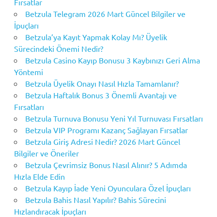
Fırsatlar
Betzula Telegram 2026 Mart Güncel Bilgiler ve
İpuçları
Betzula’ya Kayıt Yapmak Kolay Mı? Üyelik
Sürecindeki Önemi Nedir?
Betzula Casino Kayıp Bonusu 3 Kaybınızı Geri Alma
Yöntemi
Betzula Üyelik Onayı Nasıl Hızla Tamamlanır?
Betzula Haftalık Bonus 3 Önemli Avantajı ve
Fırsatları
Betzula Turnuva Bonusu Yeni Yıl Turnuvası Fırsatları
Betzula VIP Programı Kazanç Sağlayan Fırsatlar
Betzula Giriş Adresi Nedir? 2026 Mart Güncel
Bilgiler ve Öneriler
Betzula Çevrimsiz Bonus Nasıl Alınır? 5 Adımda
Hızla Elde Edin
Betzula Kayıp İade Yeni Oyunculara Özel İpuçları
Betzula Bahis Nasıl Yapılır? Bahis Sürecini
Hızlandıracak İpuçları