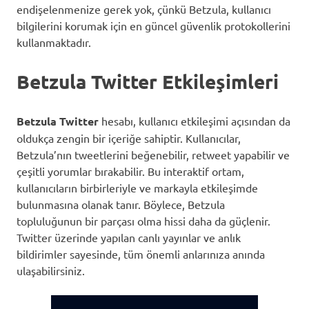
endişelenmenize gerek yok, çünkü Betzula, kullanıcı
bilgilerini korumak için en güncel güvenlik protokollerini
kullanmaktadır.
Betzula Twitter Etkileşimleri
Betzula Twitter
hesabı, kullanıcı etkileşimi açısından da
oldukça zengin bir içeriğe sahiptir. Kullanıcılar,
Betzula’nın tweetlerini beğenebilir, retweet yapabilir ve
çeşitli yorumlar bırakabilir. Bu interaktif ortam,
kullanıcıların birbirleriyle ve markayla etkileşimde
bulunmasına olanak tanır. Böylece, Betzula
topluluğunun bir parçası olma hissi daha da güçlenir.
Twitter üzerinde yapılan canlı yayınlar ve anlık
bildirimler sayesinde, tüm önemli anlarınıza anında
ulaşabilirsiniz.