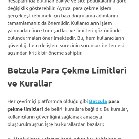
hesaplarında bulunan bakiye ve site politikalarına göre
değişiklik gösterebilir. Ayrıca, para çekme işlemi
gerçekleştirebilmek için bazı doğrulama adımlarını
tamamlamanız da önemlidir. Kullanıcıların işlem
yapmadan önce tüm şartları ve limitleri göz önünde
bulundurmaları önerilmektedir. Bu, hem kullanıcıların
güvenliği hem de işlem sürecinin sorunsuz ilerlemesi
açısından kritik bir öneme sahiptir.
Betzula Para Çekme Limitleri
ve Kurallar
Her çevrimiçi platformda olduğu gibi
Betzula
para
çekme limitleri
de belirli kurallara bağlıdır. Bu kurallar,
kullanıcıların güvenliğini sağlamak amacıyla
oluşturulmuştur. İşte bu kurallardan bazıları:
Her kullanıcı yalnızca kendi adına kayıtlı bir banka