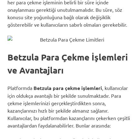
her para çekme işleminin belirli bir süre içinde
onaylanması gerektiği unutulmamalıdır. Bu süre, söz
konusu site yoğunluğuna bağlı olarak değişiklik
gösterebilir ve kullanıcıların sabırlı olmaları gerekebilir.
Betzula Para Çekme İşlemleri
ve Avantajları
Platformda
Betzula para çekme işlemleri
, kullanıcılar
için oldukça avantajlı bir şekilde sunulmaktadır. Para
çekme işlemlerinizi gerçekleştirdikten sonra,
kazançlarınızı hızlı bir şekilde almanız sağlanır.
Kullanıcılar, bu platformdan kazançlarını çekerken çeşitli
avantajlardan faydalanabilirler. Bunlar arasında: