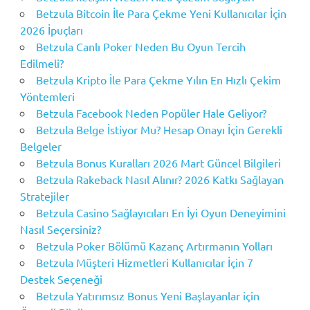
Betzula Bitcoin İle Para Çekme Yeni Kullanıcılar İçin
2026 İpuçları
Betzula Canlı Poker Neden Bu Oyun Tercih
Edilmeli?
Betzula Kripto İle Para Çekme Yılın En Hızlı Çekim
Yöntemleri
Betzula Facebook Neden Popüler Hale Geliyor?
Betzula Belge İstiyor Mu? Hesap Onayı İçin Gerekli
Belgeler
Betzula Bonus Kuralları 2026 Mart Güncel Bilgileri
Betzula Rakeback Nasıl Alınır? 2026 Katkı Sağlayan
Stratejiler
Betzula Casino Sağlayıcıları En İyi Oyun Deneyimini
Nasıl Seçersiniz?
Betzula Poker Bölümü Kazanç Artırmanın Yolları
Betzula Müşteri Hizmetleri Kullanıcılar İçin 7
Destek Seçeneği
Betzula Yatırımsız Bonus Yeni Başlayanlar için