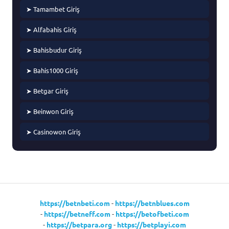
➤ Tamambet Giriş
➤ Alfabahis Giriş
➤ Bahisbudur Giriş
➤ Bahis1000 Giriş
➤ Betgar Giriş
➤ Beinwon Giriş
➤ Casinowon Giriş
https://betnbeti.com
-
https://betnblues.com
-
https://betneff.com
-
https://betofbeti.com
-
https://betpara.org
-
https://betplayi.com