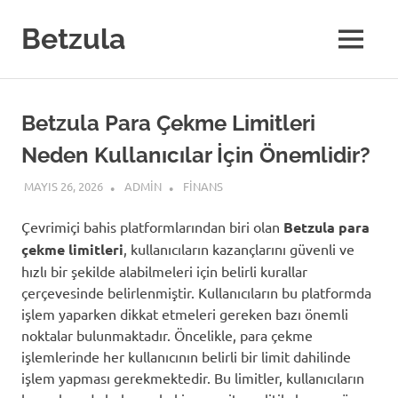
Skip
to
Betzula
MENU
content
Betzula Para Çekme Limitleri
Neden Kullanıcılar İçin Önemlidir?
MAYIS 26, 2026
ADMIN
FINANS
Çevrimiçi bahis platformlarından biri olan
Betzula para
çekme limitleri
, kullanıcıların kazançlarını güvenli ve
hızlı bir şekilde alabilmeleri için belirli kurallar
çerçevesinde belirlenmiştir. Kullanıcıların bu platformda
işlem yaparken dikkat etmeleri gereken bazı önemli
noktalar bulunmaktadır. Öncelikle, para çekme
işlemlerinde her kullanıcının belirli bir limit dahilinde
işlem yapması gerekmektedir. Bu limitler, kullanıcıların