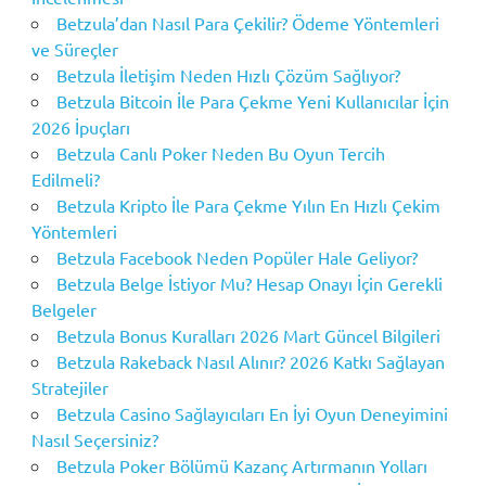
Betzula’dan Nasıl Para Çekilir? Ödeme Yöntemleri
ve Süreçler
Betzula İletişim Neden Hızlı Çözüm Sağlıyor?
Betzula Bitcoin İle Para Çekme Yeni Kullanıcılar İçin
2026 İpuçları
Betzula Canlı Poker Neden Bu Oyun Tercih
Edilmeli?
Betzula Kripto İle Para Çekme Yılın En Hızlı Çekim
Yöntemleri
Betzula Facebook Neden Popüler Hale Geliyor?
Betzula Belge İstiyor Mu? Hesap Onayı İçin Gerekli
Belgeler
Betzula Bonus Kuralları 2026 Mart Güncel Bilgileri
Betzula Rakeback Nasıl Alınır? 2026 Katkı Sağlayan
Stratejiler
Betzula Casino Sağlayıcıları En İyi Oyun Deneyimini
Nasıl Seçersiniz?
Betzula Poker Bölümü Kazanç Artırmanın Yolları