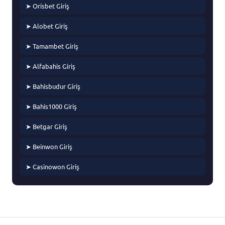
➤ Orisbet Giriş
➤ Alobet Giriş
➤ Tamambet Giriş
➤ Alfabahis Giriş
➤ Bahisbudur Giriş
➤ Bahis1000 Giriş
➤ Betgar Giriş
➤ Beinwon Giriş
➤ Casinowon Giriş