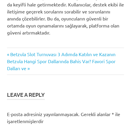
da keyifli hale getirmektedir. Kullanıcılar, destek ekibi ile
iletişime geçerek sorularını sorabilir ve sorunlarını
anında çözebilirler. Bu da, oyuncuların güvenli bir
ortamda oyun oynamalarını sağlayarak, platforma olan
güveni artırmaktadır.
Betzula
Previous
Yazı
Betzula Slot Turnuvası 3 Adımda Katılın ve Kazanın
platformu
Next
Post:
Betzula Hangi Spor Dallarında Bahis Var? Favori Spor
gezinmesi
Çevrimiçi
Post:
Dalları ve
Oyunlar
Kazı
kazan
oyunları
LEAVE A REPLY
E-posta adresiniz yayınlanmayacak.
Gerekli alanlar
*
ile
işaretlenmişlerdir