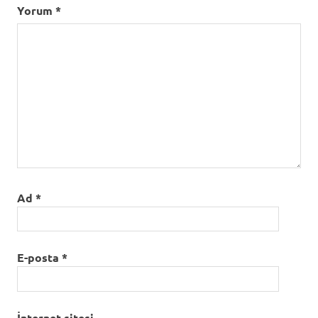
Yorum
*
Ad
*
E-posta
*
İnternet sitesi