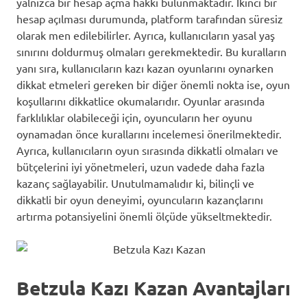
yalnızca bir hesap açma hakkı bulunmaktadır. İkinci bir
hesap açılması durumunda, platform tarafından süresiz
olarak men edilebilirler. Ayrıca, kullanıcıların yasal yaş
sınırını doldurmuş olmaları gerekmektedir. Bu kuralların
yanı sıra, kullanıcıların kazı kazan oyunlarını oynarken
dikkat etmeleri gereken bir diğer önemli nokta ise, oyun
koşullarını dikkatlice okumalarıdır. Oyunlar arasında
farklılıklar olabileceği için, oyuncuların her oyunu
oynamadan önce kurallarını incelemesi önerilmektedir.
Ayrıca, kullanıcıların oyun sırasında dikkatli olmaları ve
bütçelerini iyi yönetmeleri, uzun vadede daha fazla
kazanç sağlayabilir. Unutulmamalıdır ki, bilinçli ve
dikkatli bir oyun deneyimi, oyuncuların kazançlarını
artırma potansiyelini önemli ölçüde yükseltmektedir.
Betzula Kazı Kazan Avantajları