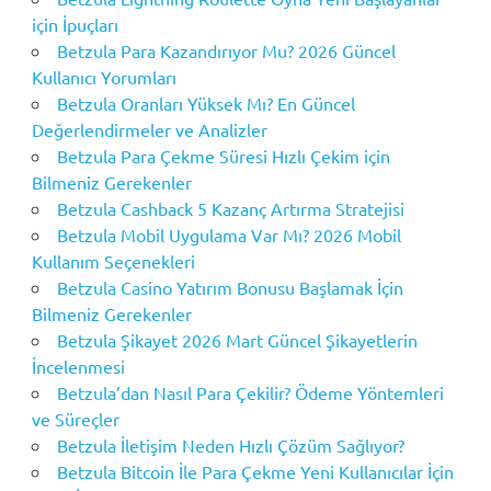
için İpuçları
Betzula Para Kazandırıyor Mu? 2026 Güncel
Kullanıcı Yorumları
Betzula Oranları Yüksek Mı? En Güncel
Değerlendirmeler ve Analizler
Betzula Para Çekme Süresi Hızlı Çekim için
Bilmeniz Gerekenler
Betzula Cashback 5 Kazanç Artırma Stratejisi
Betzula Mobil Uygulama Var Mı? 2026 Mobil
Kullanım Seçenekleri
Betzula Casino Yatırım Bonusu Başlamak İçin
Bilmeniz Gerekenler
Betzula Şikayet 2026 Mart Güncel Şikayetlerin
İncelenmesi
Betzula’dan Nasıl Para Çekilir? Ödeme Yöntemleri
ve Süreçler
Betzula İletişim Neden Hızlı Çözüm Sağlıyor?
Betzula Bitcoin İle Para Çekme Yeni Kullanıcılar İçin