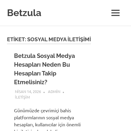
Skip
to
Betzula
MENU
content
ETIKET:
SOSYAL MEDYA İLETIŞIMI
Betzula Sosyal Medya
Hesapları Neden Bu
Hesapları Takip
Etmelisiniz?
NISAN 14, 2026
ADMIN
İLETIŞIM
Günümüzde çevrimiçi bahis
platformlarının sosyal medya
hesapları, kullanıcılar için önemli