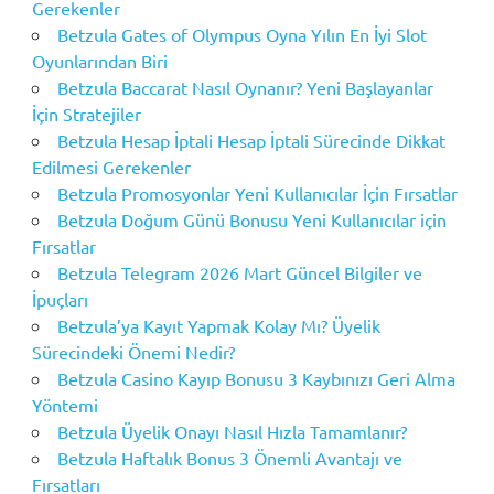
Gerekenler
Betzula Gates of Olympus Oyna Yılın En İyi Slot
Oyunlarından Biri
Betzula Baccarat Nasıl Oynanır? Yeni Başlayanlar
İçin Stratejiler
Betzula Hesap İptali Hesap İptali Sürecinde Dikkat
Edilmesi Gerekenler
Betzula Promosyonlar Yeni Kullanıcılar İçin Fırsatlar
Betzula Doğum Günü Bonusu Yeni Kullanıcılar için
Fırsatlar
Betzula Telegram 2026 Mart Güncel Bilgiler ve
İpuçları
Betzula’ya Kayıt Yapmak Kolay Mı? Üyelik
Sürecindeki Önemi Nedir?
Betzula Casino Kayıp Bonusu 3 Kaybınızı Geri Alma
Yöntemi
Betzula Üyelik Onayı Nasıl Hızla Tamamlanır?
Betzula Haftalık Bonus 3 Önemli Avantajı ve
Fırsatları