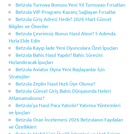
Betzula Turnuva Bonusu Yeni Yıl Turnuvası Fırsatları
Betzula VIP Programı Kazanç Sağlayan Fırsatlar
Betzula Giriş Adresi Nedir? 2026 Mart Güncel
Bilgiler ve Öneriler
Betzula Çevrimsiz Bonus Nasıl Alınır? 5 Adımda
Hızla Elde Edin
Betzula Kayıp İade Yeni Oyunculara Özel İpuçları
Betzula Bahis Nasıl Yapılır? Bahis Sürecini
Hızlandıracak İpuçları
Betzula Aviator Oyna Yeni Başlayanlar İçin
Stratejiler
Betzula Zeplin Nasıl Hızlı Üye Olunur?
Betzula Güncel Giriş Bahis Dünyasında Neleri
Atlamamalısınız?
Betzula’ya Nasıl Para Yatırılır? Yatırma Yöntemleri
ve İpuçları
Betzula Oran İncelemesi 2026 Betzulanın Faydaları
ve Özellikleri
Betzula Mobil Giriş Üyelik İşlemleri ve Hızlı Erişim