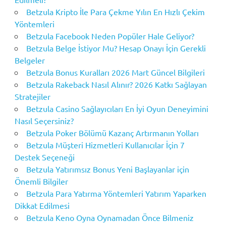
Betzula Kripto İle Para Çekme Yılın En Hızlı Çekim
Yöntemleri
Betzula Facebook Neden Popüler Hale Geliyor?
Betzula Belge İstiyor Mu? Hesap Onayı İçin Gerekli
Belgeler
Betzula Bonus Kuralları 2026 Mart Güncel Bilgileri
Betzula Rakeback Nasıl Alınır? 2026 Katkı Sağlayan
Stratejiler
Betzula Casino Sağlayıcıları En İyi Oyun Deneyimini
Nasıl Seçersiniz?
Betzula Poker Bölümü Kazanç Artırmanın Yolları
Betzula Müşteri Hizmetleri Kullanıcılar İçin 7
Destek Seçeneği
Betzula Yatırımsız Bonus Yeni Başlayanlar için
Önemli Bilgiler
Betzula Para Yatırma Yöntemleri Yatırım Yaparken
Dikkat Edilmesi
Betzula Keno Oyna Oynamadan Önce Bilmeniz